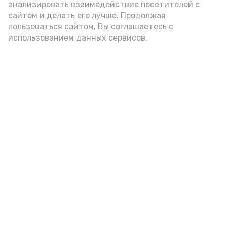
анализировать взаимодействие посетителей с
сайтом и делать его лучше. Продолжая
Видео: управление пресс-службы и информации
пользоваться сайтом, Вы соглашаетесь с
администрации губернатора АО
использованием данных сервисов.
год единства народов
закон
Подпишись!
А24 в MAX
А24 в Вконтакте
А2