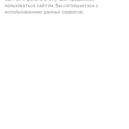
пользоваться сайтом, Вы соглашаетесь с
использованием данных сервисов.
Фото: Ольга Корженко Астрахань 24
Как объяснили продавцы, воблу берут
охотно: уж больно хороша на вкус. К
тому же её удобно транспортировать,
она долго не портится. А это
немаловажно: рыбка, особенно с такими
бодрыми «аффирмациями», станет
лакомым презентом даже для далеко