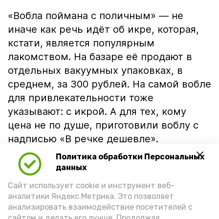
«Вобла поймана с поличным» — не
иначе как речь идёт об икре, которая,
кстати, является популярным
лакомством. На базаре её продают в
отдельных вакуумных упаковках, в
среднем, за 300 рублей. На самой вобле
для привлекательности тоже
указывают: с икрой. А для тех, кому
цена не по душе, приготовили воблу с
надписью «В речке дешевле».
Политика обработки Персональных
данных
Сайт использует cookie и инструмент веб-
аналитики Яндекс.Метрика. Это позволяет
анализировать взаимодействие посетителей с
сайтом и делать его лучше. Продолжая