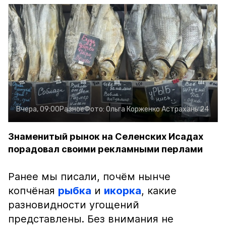
Вчера, 09:00
Разное
Фото:
Ольга Корженко
Астрахань 24
Знаменитый рынок на Селенских Исадах
порадовал своими рекламными перлами
Ранее мы писали, почём нынче
копчёная
рыбка
и
икорка
, какие
разновидности угощений
представлены. Без внимания не