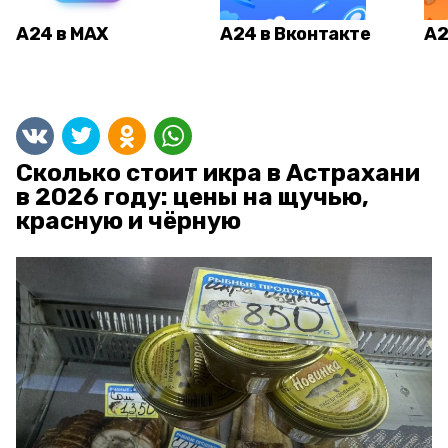
А24 в MAX
А24 в Вконтакте
А2
Сколько стоит икра в Астрахани
в 2026 году: цены на щучью,
красную и чёрную