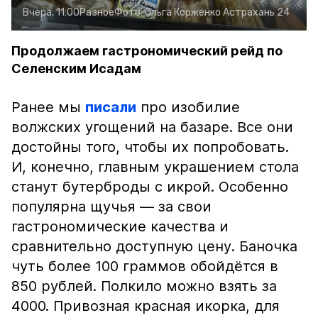
Вчера, 11:00
Разное
Фото:
Ольга Корженко
Астрахань 24
Продолжаем гастрономический рейд по
Селенским Исадам
Ранее мы
писали
про изобилие
волжских угощений на базаре. Все они
достойны того, чтобы их попробовать.
И, конечно, главным украшением стола
станут бутерброды с икрой. Особенно
популярна щучья — за свои
гастрономические качества и
сравнительно доступную цену. Баночка
чуть более 100 граммов обойдётся в
850 рублей. Полкило можно взять за
4000. Привозная красная икорка, для