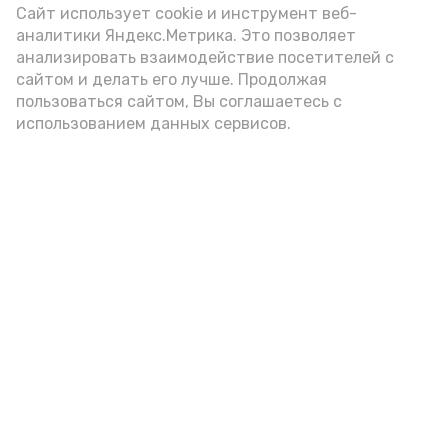
Сайт использует cookie и инструмент веб-
аналитики Яндекс.Метрика. Это позволяет
анализировать взаимодействие посетителей с
сайтом и делать его лучше. Продолжая
пользоваться сайтом, Вы соглашаетесь с
использованием данных сервисов.
Фото: Ольга Корженко Астрахань 24
Как объяснили продавцы, воблу берут
охотно: уж больно хороша на вкус. К
тому же её удобно транспортировать,
она долго не портится. А это
немаловажно: рыбка, особенно с такими