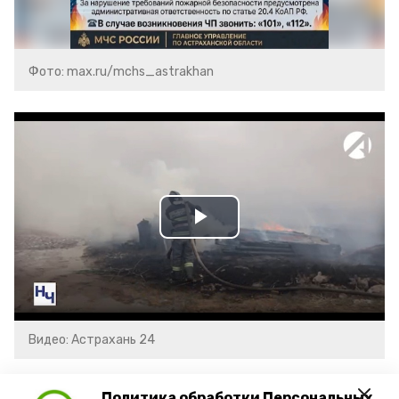
Фото: max.ru/mchs_astrakhan
Play
Video
Видео: Астрахань 24
пожарная безопасность
пожарная опасность
Политика обработки Персональных