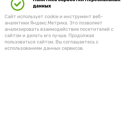
данных
Сайт использует cookie и инструмент веб-
Подпишись!
аналитики Яндекс.Метрика. Это позволяет
анализировать взаимодействие посетителей с
сайтом и делать его лучше. Продолжая
пользоваться сайтом, Вы соглашаетесь с
использованием данных сервисов.
А24 в MAX
А24 в Вконтакте
А2
На полигоне Капустин Яр
состоялся выпуск механиков-
водителей