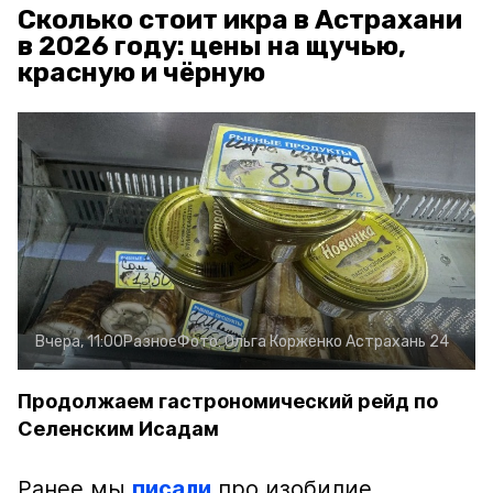
Сколько стоит икра в Астрахани
в 2026 году: цены на щучью,
красную и чёрную
Вчера, 11:00
Разное
Фото:
Ольга Корженко
Астрахань 24
Продолжаем гастрономический рейд по
Селенским Исадам
Ранее мы
писали
про изобилие