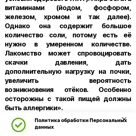
витаминами (йодом, фосфором,
железом, хромом и так далее).
Однако она содержит большое
количество соли, потому есть её
нужно в умеренном количестве.
Лакомство может спровоцировать
скачки давления, дать
дополнительную нагрузку на почки,
увеличить вероятность
возникновения отёков. Особенно
осторожны с такой пищей должны
быть аллергики».
Политика обработки Персональных
Для взрослого человека безопасной
данных
порцией икры считается 30-50 граммов