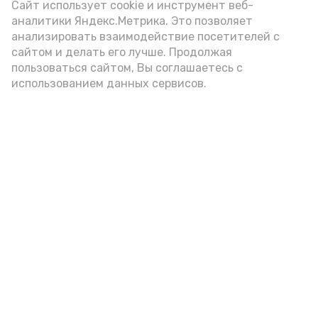
(2-3 ложки). При этом следует обратить
Сайт использует cookie и инструмент веб-
аналитики Яндекс.Метрика. Это позволяет
внимание на хлеб, с которым она
анализировать взаимодействие посетителей с
подаётся: лучше выбирать
сайтом и делать его лучше. Продолжая
цельнозерновой, с мукой грубого
пользоваться сайтом, Вы соглашаетесь с
использованием данных сервисов.
помола. Есть икру следует в первой
половине дня. Кстати, полезнее для
здоровья сопроводить такой бутерброд
сочными овощами, свежей зеленью и
отварным яйцом.